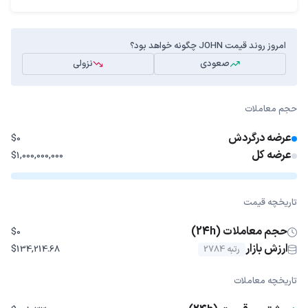
امروز روند قیمت JOHN چگونه خواهد بود؟
صعودی
نزولی
حجم معاملات
عرضه درگردش
$0
عرضه کل
$1,000,000,000
تاریخچه قیمت
حجم معاملات (24h)
$0
ارزش بازار
رتبه 2784
$134,214.68
تاریخچه معاملات