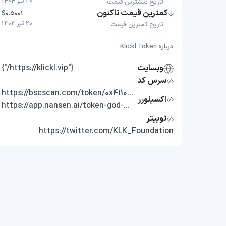
20 تیر 1404
تاریخ بیشترین قیمت
کمترین قیمت تاکنون
$0.5001
20 تیر 1404
تاریخ کمترین قیمت
درباره Klickl Token
وبسایت
{"https://klickl.vip/"}
سرس کد
https://bscscan.com/token/0x411049c6046be1be13ce80262fca723cccb67798
اکسپلورر
https://app.nansen.ai/token-god-mode?chain=bnb&tab=transactions&tokenAddress=0x411049c6046be1be13ce80262fca723cccb67798
توییتر
https://twitter.com/KLK_Foundation