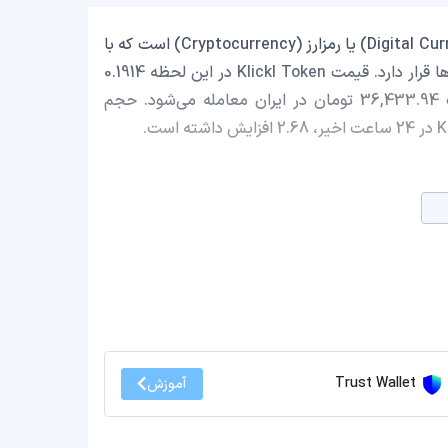
Klickl Token با نماد اختصاری (KLK) یک ارز دیجیتال (Digital Currency) یا رمزارز (Cryptocurrency) است که با
ارزش بازار حدود 18,788,195.04 دلار در رتبه 640 بازار رمز ارزها قرار دارد. قیمت Klickl Token در این لحظه 0.1914
دلار است که با احتساب قیمت تتر 0.9991 تومان، با قیمت 36,433.94 تومان در ایران معامله می‌شود. حجم
Trust Wallet
آموزش