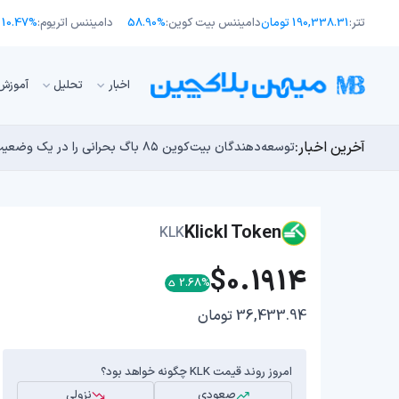
تتر:
190,338.31 تومان
دامیننس بیت کوین:
58.90%
دامیننس اتریوم:
10.47%
اﺧﺒﺎر
تحلیل
آموزش
آخرین اخبار:
انتقال ۶۶ میلیون دلاری بیت کوین توسط مایکرواستراتژی؛ آیا فشار فروش جدیدی در راه است؟
توسعه‌دهندگان بیت‌کوین ۸۵ باگ بحرانی را در یک وضعیت «فوق‌العاده بد» شناسایی کردند
اوج‌گیری طلا با تقاضای چین؛ چرا قیمت بیت کوین در ۶۴ هزار دلار درجا می‌زند؟
یک نقشه راه کوانتومی، بیت‌کوین را بسیار بالاتر خواهد برد
بدترین نمودار برای گاوهای بیت کوین؛ آیا دوران رالی‌های
Klickl Token
KLK
$0.1914
2.68%
36,433.94 تومان
امروز روند قیمت KLK چگونه خواهد بود؟
صعودی
نزولی