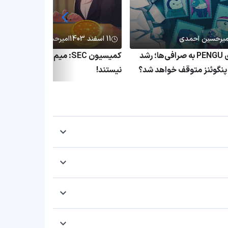
میرحسین احمدی
11 اسفند 1403
امیرحسین احمدی
انتقال میلیاردی PENGU به صرافی‌ها؛ رشد
کمیسیون SEC: میم کوین‌ها اوراق ب
نگوئنز متوقف خواهد شد؟
نیستند!