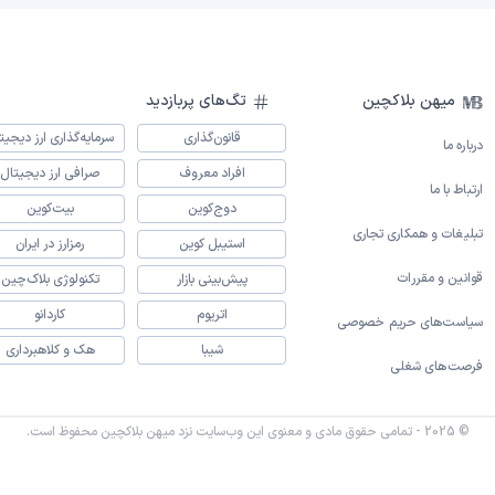
میهن بلاکچین
تگ‌های پربازدید
قانون‌گذاری
سرمایه‌گذاری ارز دیجیت
درباره ما
افراد معروف
صرافی ارز دیجیتال
ارتباط با ما
دوج‌کوین
بیت‌کوین
تبلیغات و همکاری تجاری
استیبل کوین
رمزارز در ایران
قوانین و مقررات
پیش‌بینی بازار
تکنولوژی بلاک‌چین
اتریوم
کاردانو
سیاست‌های حریم خصوصی
شیبا
هک و کلاهبرداری
فرصت‌های شغلی
© 2025 - تمامی حقوق مادی و معنوی این وب‌سایت نزد میهن بلاکچین محفوظ است.