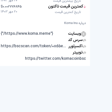
20 مهر 1403
تاریخ بیشترین قیمت
کمترین قیمت تاکنون
$0.002776845
20 مهر 1403
تاریخ کمترین قیمت
درباره Koma Inu
وبسایت
{"https://www.koma.meme/"}
سرس کد
اکسپلورر
https://bscscan.com/token/0xd5eaAaC47bD1993d661bc087E15dfb079a7f3C19
توییتر
https://twitter.com/komacoinbsc