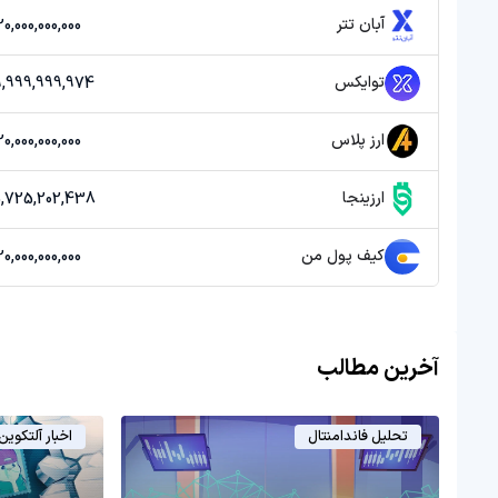
آبان تتر
20,000,000,000 توما
توایکس
39,999,999,974 تو
ارز پلاس
20,000,000,000 توما
ارزینجا
55,725,202,438 تو
کیف پول من
20,000,000,000 توما
آخرین مطالب
تحلیل فاندامنتال
اخبار آلتکوین