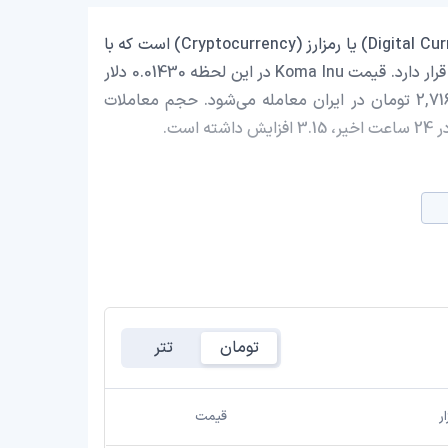
Koma Inu با نماد اختصاری (KOMA) یک ارز دیجیتال (Digital Currency) یا رمزارز (Cryptocurrency) است که با
ارزش بازار حدود 6,308,571.11 دلار در رتبه 1066 بازار رمز ارزها قرار دارد. قیمت Koma Inu در این لحظه 0.01430 دلار
است که با احتساب قیمت تتر 0.9992 تومان، با قیمت 2,716.92 تومان در ایران معامله می‌شود. حجم معاملات
تومان
تتر
ر
قیمت