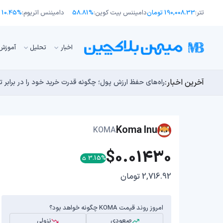
تتر:
190,008.33 تومان
دامیننس بیت کوین:
58.81%
دامیننس اتریوم:
10.45%
اﺧﺒﺎر
تحلیل
آموزش
آخرین اخبار:
طرح جدید EIP-8363: آیا کاهش پاداش استیکینگ به ضرر اتریوم تمام می‌شود؟
توسعه‌دهندگان بیت‌کوین ۸۵ باگ بحرانی را در یک وضعیت «فوق‌العاده بد» شناسایی کردند
مایکل ترپین: متاسفم، بیت‌کوین به سمت ۴۳,۵۰۰ دلار در حال سقوط است
راه‌های حفظ ارزش پول؛ چگونه قدرت خرید خود را در برابر 
چرا هوش مصنوعی اکنون در کوتاه‌مدت تهدیدی فوری‌تر از 
Koma Inu
KOMA
$0.01430
3.15%
2,716.92 تومان
امروز روند قیمت KOMA چگونه خواهد بود؟
صعودی
نزولی