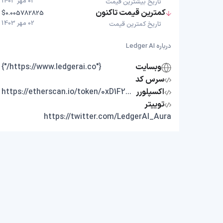
02 مهر 1403
تاریخ بیشترین قیمت
کمترین قیمت تاکنون
$0.005782825
02 مهر 1403
تاریخ کمترین قیمت
درباره Ledger AI
وبسایت
{"https://www.ledgerai.co/"}
سرس کد
اکسپلورر
https://etherscan.io/token/0xD1F2586790a5bD6DA1e443441df53aF6EC213D83
توییتر
https://twitter.com/LedgerAI_Aura