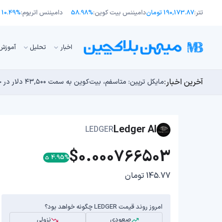
تتر:
190,173.87 تومان
دامیننس بیت کوین:
58.98%
دامیننس اتریوم:
10.49%
اﺧﺒﺎر
تحلیل
آموزش
آخرین اخبار:
انتقال ۶۶ میلیون دلاری بیت کوین توسط مایکرواستراتژی؛ آیا فشار فروش جدیدی در راه است؟
توسعه‌دهندگان بیت‌کوین ۸۵ باگ بحرانی را در یک وضعیت «فوق‌العاده بد» شناسایی کردند
مایکل ترپین: متاسفم، بیت‌کوین به سمت ۴۳,۵۰۰ دلار در حال سقوط است
اوج‌گیری طلا با تقاضای چین؛ چرا قیمت بیت کوین در ۶۴ هزار دلار درجا می‌زند؟
بدترین نمودار برای گاوهای بیت کوین؛ آیا دوران رالی‌های
Ledger AI
LEDGER
$0.000766503
4.95%
145.77 تومان
امروز روند قیمت LEDGER چگونه خواهد بود؟
صعودی
نزولی