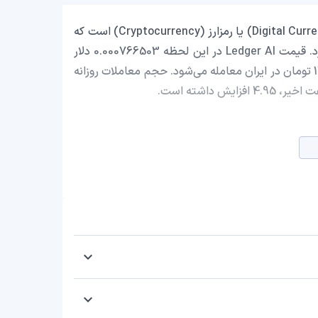
Ledger AI با نماد اختصاری (LEDGER) یک ارز دیجیتال (Digital Currency) یا رمزارز (Cryptocurrency) است که
با ارزش بازار حدود 0 دلار در رتبه 4595 بازار رمز ارزها قرار دارد. قیمت Ledger AI در این لحظه 0.000766503 دلار
است که با احتساب قیمت تتر 0.9993 تومان، با قیمت 145.77 تومان در ایران معامله می‌شود. حجم معاملات روزانه