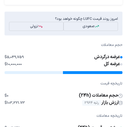
امروز روند قیمت LUFC چگونه خواهد بود؟
صعودی
نزولی
حجم معاملات
عرضه درگردش
$5,049,759
عرضه کل
$10,000,000
تاریخچه قیمت
حجم معاملات (24h)
$0
ارزش بازار
رتبه 2964
$103,321.73
تاریخچه معاملات