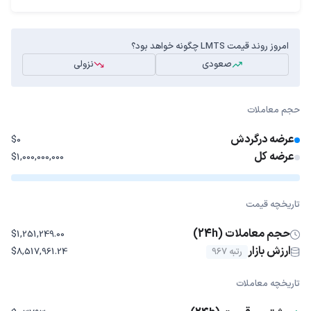
امروز روند قیمت LMTS چگونه خواهد بود؟
صعودی
نزولی
حجم معاملات
عرضه درگردش
$0
عرضه کل
$1,000,000,000
تاریخچه قیمت
حجم معاملات (24h)
$1,251,249.00
ارزش بازار
رتبه 967
$8,517,961.24
تاریخچه معاملات