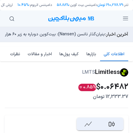
تتر:
190,278.79 تومان
دامیننس بیت کوین:
58.88%
دامیننس اتریوم:
10.45%
ارزش کل با
آخرین اخبار:
طرح جدید EIP-8363: آیا کاهش پاداش استیکینگ به ضرر اتریوم تمام می‌شود؟
بنیان‌گذار نانسن (Nansen): بیت‌کوین دوباره به زیر ۶۰ هزار دلار سقوط نخواهد کرد
بلاکچین بیت کوین به دلیل فورک «BIP-110» رسما دو شاخه شد!
راه‌های حفظ ارزش پول؛ چگونه قدرت خرید خود را در برابر تورم
چرا هوش مصنوعی اکنون در کوتاه‌مدت تهدیدی فوری‌تر از کامپ
اطلاعات کلی
بازارها
کیف پول‌ها
اخبار و مقالات
نظرات
Limitless
LMTS
$0.06482
0.85%
12,333.37 تومان