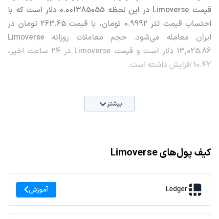
قیمت Limoverse در این لحظه 0.001385055 دلار است که با
احتساب قیمت تتر 0.9992 تومان، با قیمت 263.65 تومان در
ایران معامله می‌شود. حجم معاملات روزانه Limoverse
13,025.86 دلار است و قیمت Limoverse در 24 ساعت اخیر،
10.42 افزایش داشته است.
بیشتر
کیف پول‌های Limoverse
Ledger
آموزش