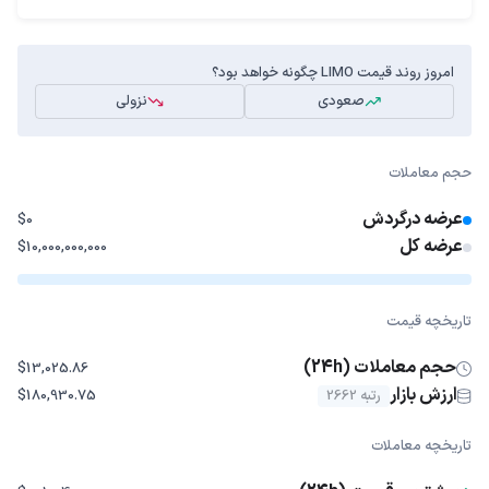
امروز روند قیمت LIMO چگونه خواهد بود؟
صعودی
نزولی
حجم معاملات
عرضه درگردش
$0
عرضه کل
$10,000,000,000
تاریخچه قیمت
حجم معاملات (24h)
$13,025.86
ارزش بازار
رتبه 2662
$180,930.75
تاریخچه معاملات