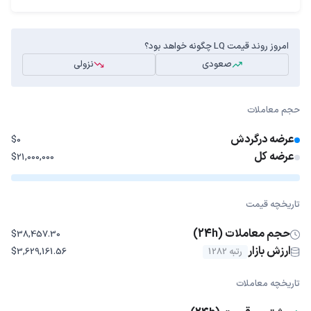
امروز روند قیمت LQ چگونه خواهد بود؟
صعودی
نزولی
حجم معاملات
عرضه درگردش
$0
عرضه کل
$21,000,000
تاریخچه قیمت
حجم معاملات (24h)
$38,457.30
ارزش بازار
رتبه 1282
$3,629,161.56
تاریخچه معاملات