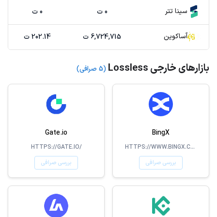
سینا تتر
0 ت
0 ت
آساکوین
6,724,715 ت
202.14 ت
بازارهای خارجی Lossless
(5 صرافی)
Gate.io
BingX
HTTPS://GATE.IO/
HTTPS://WWW.BINGX.COM/EN-US/
بررسی صرافی
بررسی صرافی