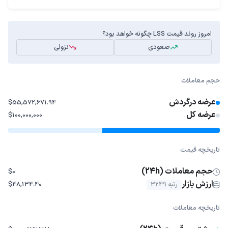
امروز روند قیمت LSS چگونه خواهد بود؟
صعودی
نزولی
حجم معاملات
عرضه درگردش
$55,572,671.94
عرضه کل
$100,000,000
تاریخچه قیمت
حجم معاملات (24h)
$0
ارزش بازار
رتبه 3249
$48,134.40
تاریخچه معاملات