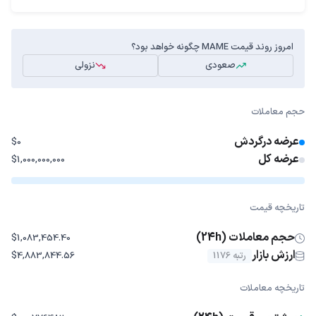
امروز روند قیمت MAME چگونه خواهد بود؟
صعودی
نزولی
حجم معاملات
عرضه درگردش
$0
عرضه کل
$1,000,000,000
تاریخچه قیمت
حجم معاملات (24h)
$1,083,454.40
ارزش بازار
رتبه 1176
$4,883,844.56
تاریخچه معاملات