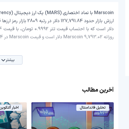
روزانه Marscoin 9,793.02 دلار است و قیمت Marscoin در 24 ساعت اخیر، -5.54 کاهش داشته است.
بیشتر
آخرین مطالب
تحلیل فاندامنتال
اخبار آلتکوین