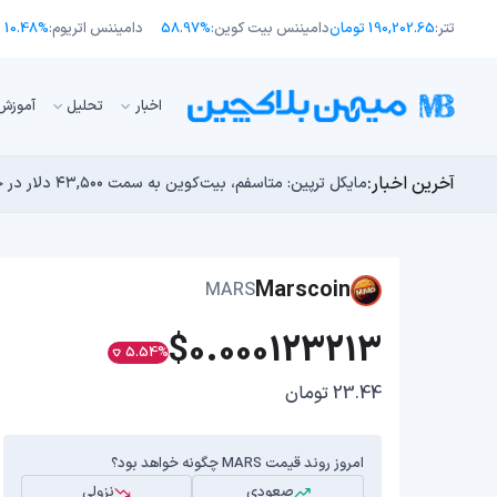
تتر:
190,202.65 تومان
دامیننس بیت کوین:
58.97%
دامیننس اتریوم:
10.48%
اﺧﺒﺎر
تحلیل
آموزش
آخرین اخبار:
انتقال ۶۶ میلیون دلاری بیت کوین توسط مایکرواستراتژی؛ آیا فشار فروش جدیدی در راه است؟
توسعه‌دهندگان بیت‌کوین ۸۵ باگ بحرانی را در یک وضعیت «فوق‌العاده بد» شناسایی کردند
مایکل ترپین: متاسفم، بیت‌کوین به سمت ۴۳,۵۰۰ دلار در حال سقوط است
اوج‌گیری طلا با تقاضای چین؛ چرا قیمت بیت کوین در ۶۴ هزار دلار درجا می‌زند؟
بدترین نمودار برای گاوهای بیت کوین؛ آیا دوران رالی‌های
Marscoin
MARS
$0.000123213
5.54%
23.44 تومان
امروز روند قیمت MARS چگونه خواهد بود؟
صعودی
نزولی