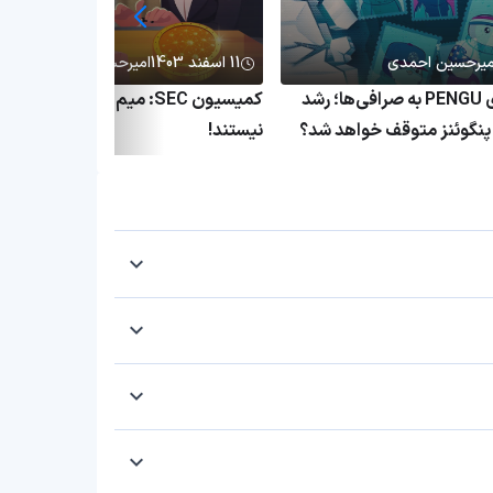
میرحسین احمدی
11 اسفند 1403
امیرحسین احمدی
انتقال میلیاردی PENGU به صرافی‌ها؛ رشد
کمیسیون SEC: میم کوین‌ها اوراق ب
نگوئنز متوقف خواهد شد؟
نیستند!