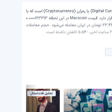
Marscoin با نماد اختصاری (MARS) یک ارز دیجیتال (Digital Currency) یا رمزارز (Cryptocurrency) است که با
ارزش بازار حدود 127,791.84 دلار در رتبه 2809 بازار رمز ارزها قرار دارد. قیمت Marscoin در این لحظه 0.000123213
دلار است که با احتساب قیمت تتر 0.9992 تومان، با قیمت 23.44 تومان در ایران معامله می‌شود. حجم معاملات
تحلیل فاندامنتال