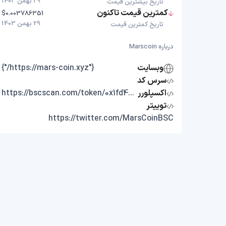
29 بهمن 1403
تاریخ بیشترین قیمت
کمترین قیمت تاکنون
$0.003786351
29 بهمن 1403
تاریخ کمترین قیمت
درباره Marscoin
وبسایت
{"https://mars-coin.xyz/"}
سرس کد
اکسپلورر
https://bscscan.com/token/0x1fd448d0361c3212961a70930f3129a45f425b68
توییتر
https://twitter.com/MarsCoinBSC