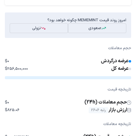
امروز روند قیمت MEMEMINT چگونه خواهد بود؟
صعودی
نزولی
حجم معاملات
عرضه درگردش
$0
عرضه کل
$256,500,000
تاریخچه قیمت
حجم معاملات (24h)
$0
ارزش بازار
رتبه 2606
$825.06
تاریخچه معاملات