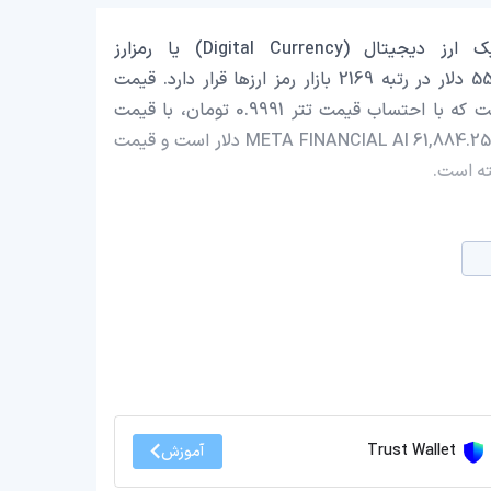
META FINANCIAL AI با نماد اختصاری (MEFAI) یک ارز دیجیتال (Digital Currency) یا رمزارز
(Cryptocurrency) است که با ارزش بازار حدود 557,342.22 دلار در رتبه 2169 بازار رمز ارزها قرار دارد. قیمت
META FINANCIAL AI در این لحظه 0.000946326 دلار است که با احتساب قیمت تتر 0.9991 تومان، با قیمت
179.99 تومان در ایران معامله می‌شود. حجم معاملات روزانه META FINANCIAL AI 61,884.25 دلار است و قیمت
Trust Wallet
آموزش