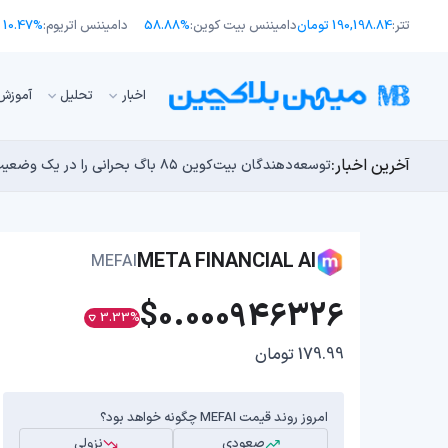
تتر:
190,198.84 تومان
دامیننس بیت کوین:
58.88%
دامیننس اتریوم:
10.47%
اﺧﺒﺎر
تحلیل
آموزش
آخرین اخبار:
انتقال ۶۶ میلیون دلاری بیت کوین توسط مایکرواستراتژی؛ آیا فشار فروش جدیدی در راه است؟
توسعه‌دهندگان بیت‌کوین ۸۵ باگ بحرانی را در یک وضعیت «فوق‌العاده بد» شناسایی کردند
اوج‌گیری طلا با تقاضای چین؛ چرا قیمت بیت کوین در ۶۴ هزار دلار درجا می‌زند؟
یک نقشه راه کوانتومی، بیت‌کوین را بسیار بالاتر خواهد برد
بدترین نمودار برای گاوهای بیت کوین؛ آیا دوران رالی‌های
META FINANCIAL AI
MEFAI
$0.000946326
3.33%
179.99 تومان
امروز روند قیمت MEFAI چگونه خواهد بود؟
صعودی
نزولی