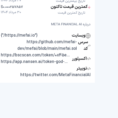
30 مرداد 1404
تاریخ بیشترین قیمت
کمترین قیمت تاکنون
$0.000257857
30 مرداد 1404
تاریخ کمترین قیمت
درباره META FINANCIAL AI
وبسایت
{"https://mefai.io/"}
سرس
https://github.com/mefai-
کد
dev/mefai/blob/main/mefai.sol
https://bscscan.com/token/0x45e57907058c707a068100de358ba4535b18e2f3
اکسپلورر
https://app.nansen.ai/token-god-mode?chain=bnb&tab=transactions&tokenAddress=0x45E57907058c707a068100De358BA4535b18E2F3
توییتر
https://twitter.com/MetaFinancialAI