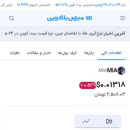
تتر:
190,300.74 تومان
دامیننس بیت کوین:
58.90%
دامیننس اتریوم:
10.44%
ارزش کل با
آخرین اخبار:
انتقال ۶۶ میلیون دلاری بیت کوین توسط مایکرواستراتژی؛ آیا فشار فروش جدیدی در راه است؟
اوج‌گیری طلا با تقاضای چین؛ چرا قیمت بیت کوین در ۶۴ هزار دلار درجا می‌زند؟
یک نقشه راه کوانتومی، بیت‌کوین را بسیار بالاتر خواهد برد
13 مرداد 1405
بدترین نمودار برای گاوهای بیت کوین؛ آیا دوران رالی‌های نجو
چگونه «دارایی‌های دنیای واقعیِ جعلی» به جدیدترین جنون دن
اطلاعات کلی
بازارها
کیف پول‌ها
اخبار و مقالات
نظرات
MIA
MIA
$0.01318
0.52%
2,508.03 تومان