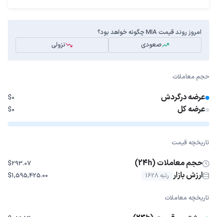
امروز روند قیمت MIA چگونه خواهد بود؟
صعودی
نزولی
حجم معاملات
عرضه درگردش
$0
عرضه کل
$0
تاریخچه قیمت
حجم معاملات (24h)
$293.07
ارزش بازار
رتبه 1628
$1,595,425.00
تاریخچه معاملات