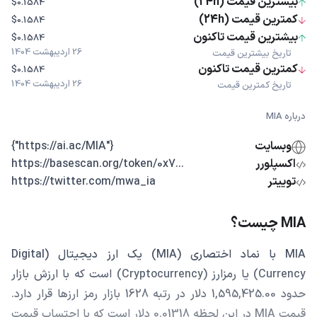
بیشترین قیمت (24h)
$0.1584
کمترین قیمت (24h)
$0.1584
بیشترین قیمت تاکنون
$0.1584
26 اردیبهشت 1404
تاریخ بیشترین قیمت
کمترین قیمت تاکنون
$0.1584
26 اردیبهشت 1404
تاریخ کمترین قیمت
درباره MIA
وبسایت
{"https://ai.ac/MIA"}
اکسپلورر
...https://basescan.org/token/0x7
توییتر
https://twitter.com/mwa_ia
MIA چیست؟
MIA با نماد اختصاری (MIA) یک ارز دیجیتال (Digital
Currency) یا رمزارز (Cryptocurrency) است که با ارزش بازار
حدود 1,595,425.00 دلار در رتبه 1628 بازار رمز ارزها قرار دارد.
قیمت MIA در این لحظه 0.01318 دلار است که با احتساب قیمت