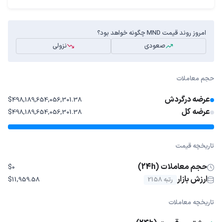
امروز روند قیمت MND چگونه خواهد بود؟
صعودی
نزولی
حجم معاملات
عرضه درگردش
$498,189,654,056,301.38
عرضه کل
$498,189,654,056,301.38
تاریخچه قیمت
حجم معاملات (24h)
$0
ارزش بازار
رتبه 2158
$11,959.58
تاریخچه معاملات