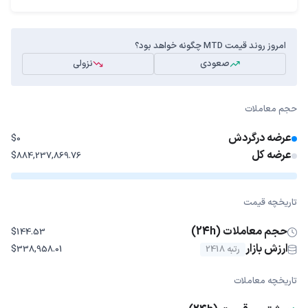
امروز روند قیمت MTD چگونه خواهد بود؟
صعودی
نزولی
حجم معاملات
عرضه درگردش
$0
عرضه کل
$884,237,869.76
تاریخچه قیمت
حجم معاملات (24h)
$144.53
ارزش بازار
رتبه 2418
$338,958.01
تاریخچه معاملات