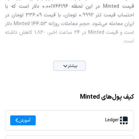
قیمت Minted در این لحظه 0.001766196 دلار است که با
احتساب قیمت تتر 0.9992 تومان، با قیمت 336.09 تومان در
ایران معامله می‌شود. حجم معاملات روزانه Minted 144.53 دلار
است و قیمت Minted در 24 ساعت اخیر، -1.82 کاهش داشته
است.
بیشتر
کیف پول‌های Minted
Ledger
آموزش