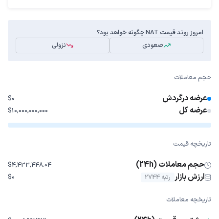
امروز روند قیمت NAT چگونه خواهد بود؟
صعودی
نزولی
حجم معاملات
عرضه درگردش
$0
عرضه کل
$10,000,000,000
تاریخچه قیمت
حجم معاملات (24h)
$4,433,448.04
ارزش بازار
رتبه 2744
$0
تاریخچه معاملات