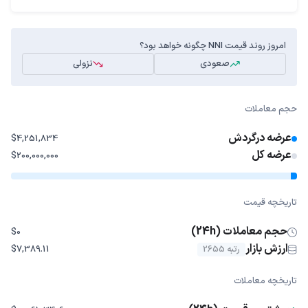
امروز روند قیمت NNI چگونه خواهد بود؟
صعودی
نزولی
حجم معاملات
عرضه درگردش
$4,251,834
عرضه کل
$200,000,000
تاریخچه قیمت
حجم معاملات (24h)
$0
ارزش بازار
رتبه 2655
$7,389.11
تاریخچه معاملات