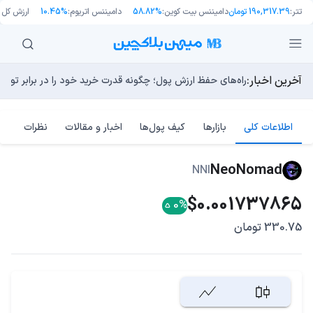
تتر:
190,317.39 تومان
دامیننس بیت کوین:
58.82%
دامیننس اتریوم:
10.45%
ارزش کل با
آخرین اخبار:
طرح جدید EIP-8363: آیا کاهش پاداش استیکینگ به ضرر اتریوم تمام می‌شود؟
توسعه‌دهندگان بیت‌کوین ۸۵ باگ بحرانی را در یک وضعیت «فوق‌العاده بد» شناسایی کردند
مایکل ترپین: متاسفم، بیت‌کوین به سمت ۴۳,۵۰۰ دلار در حال سقوط است
راه‌های حفظ ارزش پول؛ چگونه قدرت خرید خود را در برابر تورم
چرا هوش مصنوعی اکنون در کوتاه‌مدت تهدیدی فوری‌تر از کامپ
اطلاعات کلی
بازارها
کیف پول‌ها
اخبار و مقالات
نظرات
NeoNomad
NNI
$0.001737865
0%
330.75 تومان