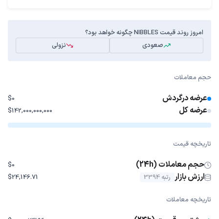
امروز روند قیمت NIBBLES چگونه خواهد بود؟
صعودی
نزولی
حجم معاملات
عرضه درگردش
$0
عرضه کل
$142,000,000,000
تاریخچه قیمت
حجم معاملات (24h)
$0
ارزش بازار
رتبه 3394
$24,146.71
تاریخچه معاملات