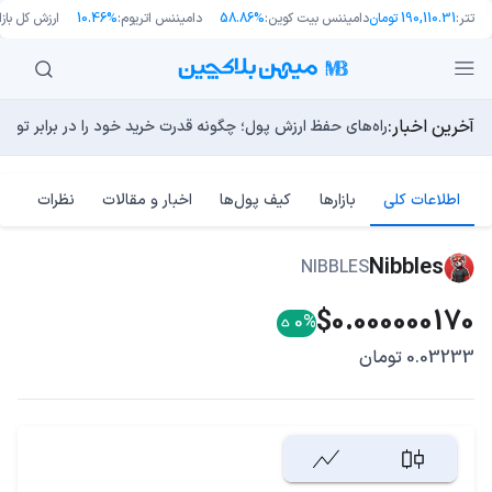
تتر:
190,110.31 تومان
دامیننس بیت کوین:
58.86%
دامیننس اتریوم:
10.46%
ارزش کل بازار
آخرین اخبار:
طرح جدید EIP-8363: آیا کاهش پاداش استیکینگ به ضرر اتریوم تمام می‌شود؟
توسعه‌دهندگان بیت‌کوین ۸۵ باگ بحرانی را در یک وضعیت «فوق‌العاده بد» شناسایی کردند
مایکل ترپین: متاسفم، بیت‌کوین به سمت ۴۳,۵۰۰ دلار در حال سقوط است
راه‌های حفظ ارزش پول؛ چگونه قدرت خرید خود را در برابر تورم
چرا هوش مصنوعی اکنون در کوتاه‌مدت تهدیدی فوری‌تر از کامپ
اطلاعات کلی
بازارها
کیف پول‌ها
اخبار و مقالات
نظرات
Nibbles
NIBBLES
$0.000000170
0%
0.03233 تومان