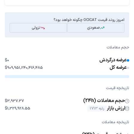
امروز روند قیمت OCICAT چگونه خواهد بود؟
صعودی
نزولی
حجم معاملات
عرضه درگردش
$0
عرضه کل
$909,951,240,416,485
تاریخچه قیمت
حجم معاملات (24h)
$3,937.37
ارزش بازار
رتبه 1713
$1,329,928.55
تاریخچه معاملات