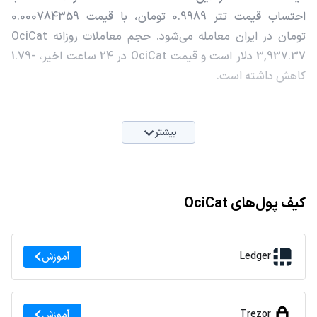
احتساب قیمت تتر 0.9989 تومان، با قیمت 0.000784359
تومان در ایران معامله می‌شود. حجم معاملات روزانه OciCat
3,937.37 دلار است و قیمت OciCat در 24 ساعت اخیر، -1.79
کاهش داشته است.
بیشتر
کیف پول‌های OciCat
Ledger
آموزش
Trezor
آموزش