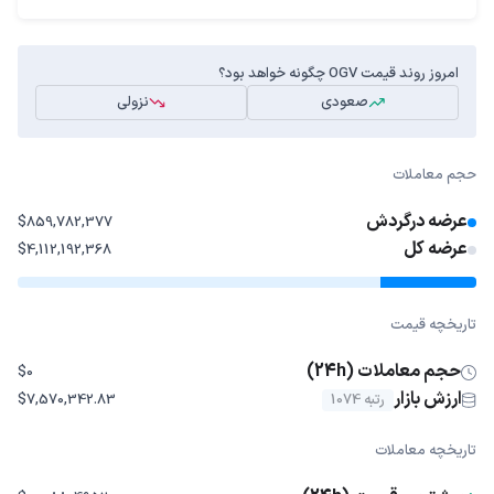
امروز روند قیمت OGV چگونه خواهد بود؟
صعودی
نزولی
حجم معاملات
عرضه درگردش
$859,782,377
عرضه کل
$4,112,192,368
تاریخچه قیمت
حجم معاملات (24h)
$0
ارزش بازار
رتبه 1074
$7,570,342.83
تاریخچه معاملات