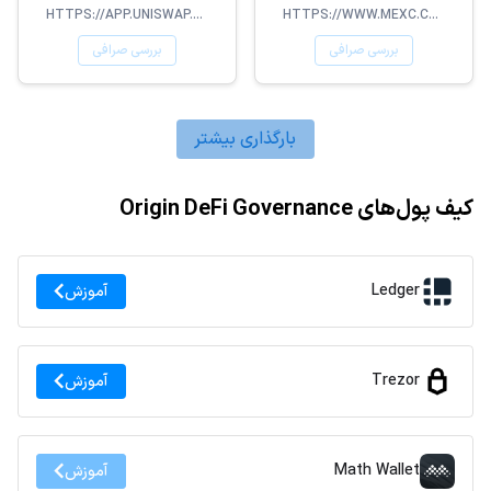
HTTPS://APP.UNISWAP.ORG/#/SWAP
HTTPS://WWW.MEXC.COM/
بررسی صرافی
بررسی صرافی
بارگذاری بیشتر
کیف پول‌های Origin DeFi Governance
Ledger
آموزش
Trezor
آموزش
Math Wallet
آموزش