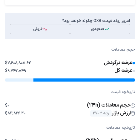
امروز روند قیمت OXB چگونه خواهد بود؟
صعودی
نزولی
حجم معاملات
عرضه درگردش
$7,608,805.62
عرضه کل
$9,742,849
تاریخچه قیمت
حجم معاملات (24h)
$0
ارزش بازار
رتبه 2703
$84,866.40
تاریخچه معاملات