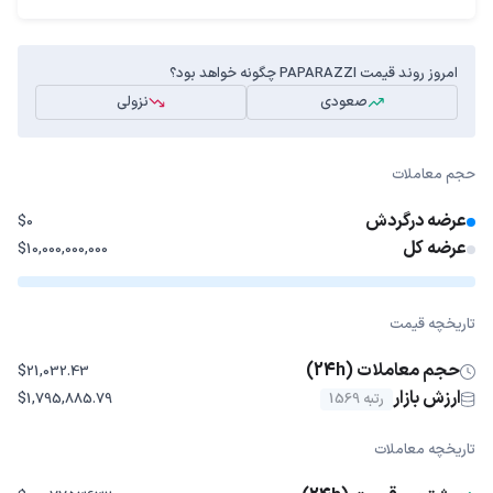
امروز روند قیمت PAPARAZZI چگونه خواهد بود؟
صعودی
نزولی
حجم معاملات
عرضه درگردش
$0
عرضه کل
$10,000,000,000
تاریخچه قیمت
حجم معاملات (24h)
$21,032.43
ارزش بازار
رتبه 1569
$1,795,885.79
تاریخچه معاملات