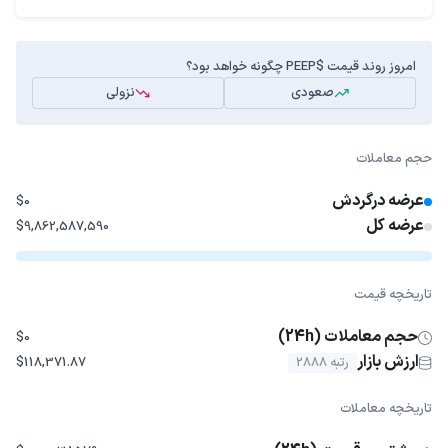
امروز روند قیمت $PEEP چگونه خواهد بود؟
صعودی
نزولی
حجم معاملات
عرضه درگردش
$0
عرضه کل
$9,862,587,590
تاریخچه قیمت
حجم معاملات (24h)
$0
ارزش بازار
رتبه 2888
$118,371.87
تاریخچه معاملات