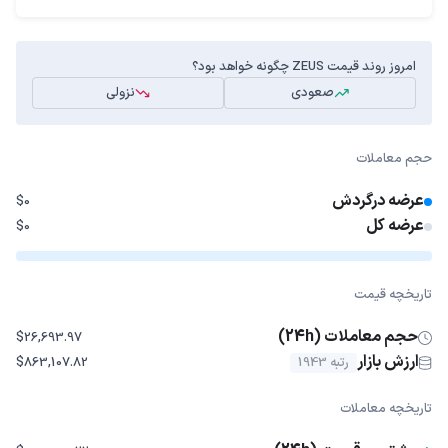
امروز روند قیمت ZEUS چگونه خواهد بود؟
صعودی
نزولی
حجم معاملات
عرضه درگردش
$0
عرضه کل
$0
تاریخچه قیمت
حجم معاملات (24h)
$26,693.97
ارزش بازار
رتبه 1943
$863,107.82
تاریخچه معاملات