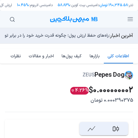
تتر:
190,345.58 تومان
دامیننس بیت کوین:
58.86%
دامیننس اتریوم:
10.45%
ارزش کل ب
آخرین اخبار:
طرح جدید EIP-8363: آیا کاهش پاداش استیکینگ به ضرر اتریوم تمام می‌شود؟
بلاکچین بیت کوین به دلیل فورک «BIP-110» رسما دو شاخه شد!
مایکل ترپین: متاسفم، بیت‌کوین به سمت ۴۳,۵۰۰ دلار در حال سقوط است
راه‌های حفظ ارزش پول؛ چگونه قدرت خرید خود را در برابر تورم
چرا هوش مصنوعی اکنون در کوتاه‌مدت تهدیدی فوری‌تر از کامپ
اطلاعات کلی
بازارها
کیف پول‌ها
اخبار و مقالات
نظرات
Pepes Dog
ZEUS
$0.000000002
4.26%
0.000390375 تومان