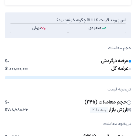
امروز روند قیمت BULLS چگونه خواهد بود؟
صعودی
نزولی
حجم معاملات
عرضه درگردش
$0
عرضه کل
$1,000,000,000
تاریخچه قیمت
حجم معاملات (24h)
$0
ارزش بازار
رتبه 2110
$708,788.33
تاریخچه معاملات