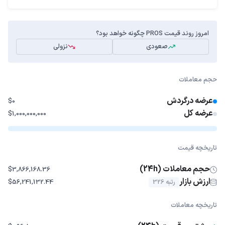
امروز روند قیمت PROS چگونه خواهد بود؟
صعودی
نزولی
حجم معاملات
عرضه درگردش
$0
عرضه کل
$1,000,000,000
تاریخچه قیمت
حجم معاملات (24h)
$3,866,168.36
ارزش بازار
رتبه 326
$56,241,132.44
تاریخچه معاملات