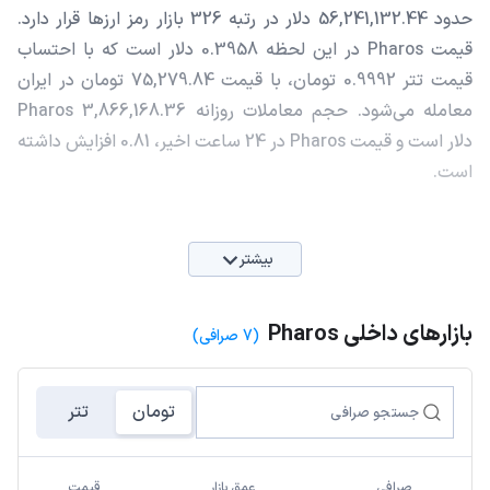
حدود 56,241,132.44 دلار در رتبه 326 بازار رمز ارزها قرار دارد.
قیمت Pharos در این لحظه 0.3958 دلار است که با احتساب
قیمت تتر 0.9992 تومان، با قیمت 75,279.84 تومان در ایران
معامله می‌شود. حجم معاملات روزانه Pharos 3,866,168.36
دلار است و قیمت Pharos در 24 ساعت اخیر، 0.81 افزایش داشته
است.
بیشتر
بازارهای داخلی Pharos
(7 صرافی)
تومان
تتر
صرافی
عمق بازار
قیمت