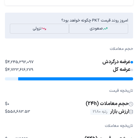
امروز روند قیمت PKT چگونه خواهد بود؟
صعودی
نزولی
حجم معاملات
عرضه درگردش
$4,245,392,097
عرضه کل
$4,733,616,279
تاریخچه قیمت
حجم معاملات (24h)
$0
ارزش بازار
رتبه 2180
$558,683.53
تاریخچه معاملات