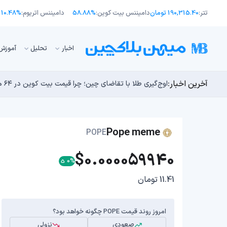
تتر:
190,315.40 تومان
دامیننس بیت کوین:
58.88%
دامیننس اتریوم:
10.48%
اﺧﺒﺎر
تحلیل
آموزش
آخرین اخبار:
انتقال ۶۶ میلیون دلاری بیت کوین توسط مایکرواستراتژی؛ آیا فشار فروش جدیدی در راه است؟
توسعه‌دهندگان بیت‌کوین ۸۵ باگ بحرانی را در یک وضعیت «فوق‌العاده بد» شناسایی کردند
اوج‌گیری طلا با تقاضای چین؛ چرا قیمت بیت کوین در ۶۴ هزار دلار درجا می‌زند؟
یک نقشه راه کوانتومی، بیت‌کوین را بسیار بالاتر خواهد برد
بدترین نمودار برای گاوهای بیت کوین؛ آیا دوران رالی‌های
Pope meme
POPE
$0.000059940
0%
11.41 تومان
امروز روند قیمت POPE چگونه خواهد بود؟
صعودی
نزولی