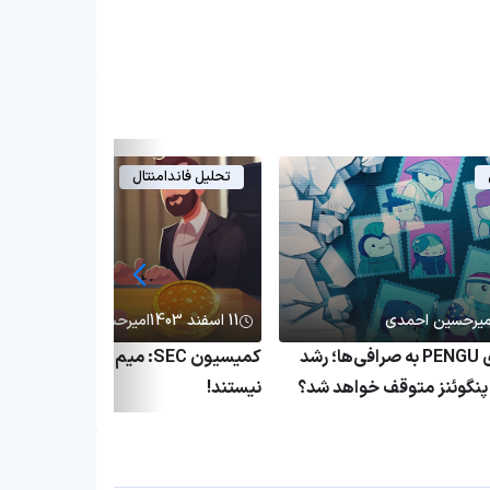
تحلیل فاندامنتال
میرحسین احمدی
11 اسفند 1403
امیرحسین احمدی
انتقال میلیاردی PENGU به صرافی‌ها؛ رشد
کمیسیون SEC: میم کوین‌ها اوراق ب
نگوئنز متوقف خواهد شد؟
نیستند!