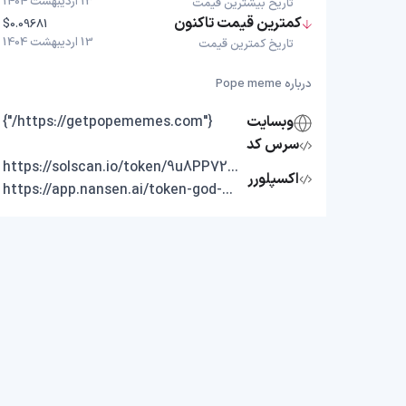
13 اردیبهشت 1404
تاریخ بیشترین قیمت
کمترین قیمت تاکنون
$0.09681
13 اردیبهشت 1404
تاریخ کمترین قیمت
درباره Pope meme
وبسایت
{"https://getpopememes.com/"}
سرس کد
https://solscan.io/token/9u8PP725K2GUf4p5bhKebrzHTGgvHp6KDeQPf7jc1F1W
اکسپلورر
https://app.nansen.ai/token-god-mode?chain=solana&tab=transactions&tokenAddress=9u8PP725K2GUf4p5bhKebrzHTGgvHp6KDeQPf7jc1F1W