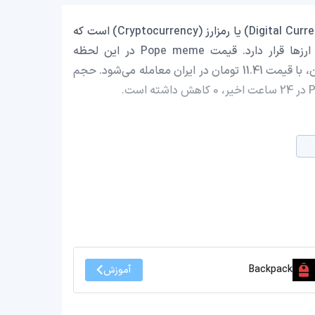
Pope meme با نماد اختصاری (POPE) یک ارز دیجیتال (Digital Currency) یا رمزارز (Cryptocurrency) است که
با ارزش بازار حدود 11,987.98 دلار در رتبه 3491 بازار رمز ارزها قرار دارد. قیمت Pope meme در این لحظه
0.000059940 دلار است که با احتساب قیمت تتر 0.9991 تومان، با قیمت 11.41 تومان در ایران معامله می‌شود. حجم
Backpack
آموزش