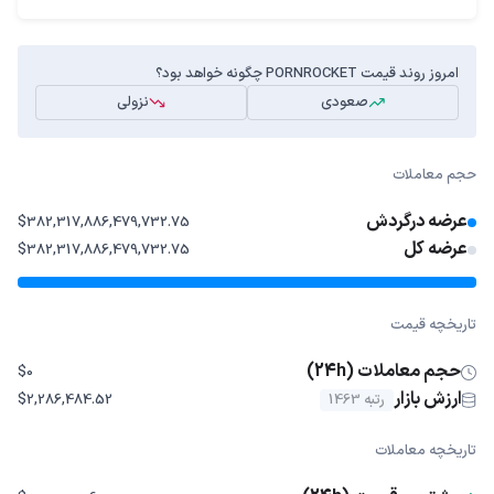
امروز روند قیمت PORNROCKET چگونه خواهد بود؟
صعودی
نزولی
حجم معاملات
عرضه درگردش
$382,317,886,479,732.75
عرضه کل
$382,317,886,479,732.75
تاریخچه قیمت
حجم معاملات (24h)
$0
ارزش بازار
رتبه 1463
$2,286,484.52
تاریخچه معاملات