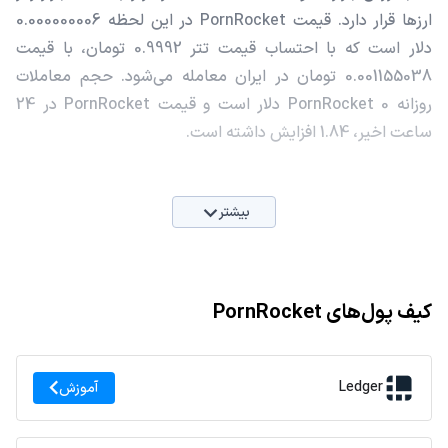
ارزها قرار دارد. قیمت PornRocket در این لحظه 0.000000006
دلار است که با احتساب قیمت تتر 0.9992 تومان، با قیمت
0.001155038 تومان در ایران معامله می‌شود. حجم معاملات
روزانه PornRocket 0 دلار است و قیمت PornRocket در 24
ساعت اخیر، 1.84 افزایش داشته است.
بیشتر
کیف پول‌های PornRocket
Ledger
آموزش