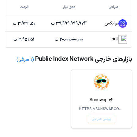
صرافی
عمق بازار
قیمت
توایکس
39,999,999,974 ت
3,932.50 ت
null
20,000,000,000 ت
3,951.51 ت
بازارهای خارجی Public Index Network
(1 صرافی)
Sunswap v2
HTTPS://SUNSWAP.COM/#/V2
بررسی صرافی