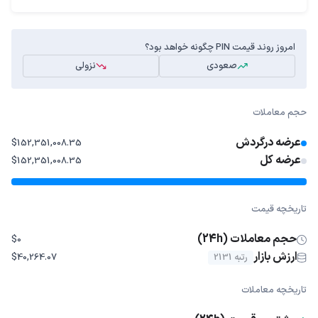
امروز روند قیمت PIN چگونه خواهد بود؟
صعودی
نزولی
حجم معاملات
عرضه درگردش
$152,351,008.35
عرضه کل
$152,351,008.35
تاریخچه قیمت
حجم معاملات (24h)
$0
ارزش بازار
رتبه 2131
$40,264.07
تاریخچه معاملات