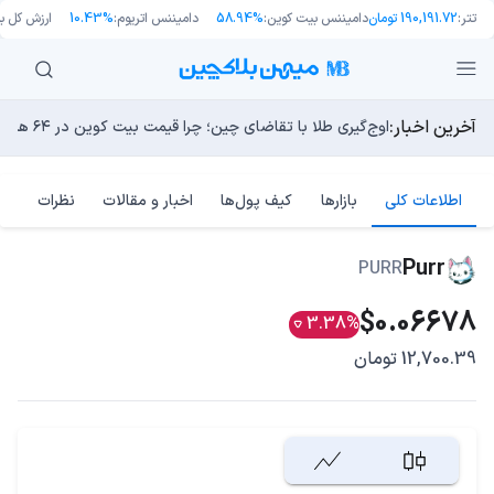
تتر:
190,191.72 تومان
دامیننس بیت کوین:
58.94%
دامیننس اتریوم:
10.43%
ارزش کل باز
آخرین اخبار:
انتقال ۶۶ میلیون دلاری بیت کوین توسط مایکرواستراتژی؛ آیا فشار فروش جدیدی در راه است؟
اوج‌گیری طلا با تقاضای چین؛ چرا قیمت بیت کوین در ۶۴ هزار دلار درجا می‌زند؟
یک نقشه راه کوانتومی، بیت‌کوین را بسیار بالاتر خواهد برد
13 مرداد 1405
بدترین نمودار برای گاوهای بیت کوین؛ آیا دوران رالی‌های نجو
چگونه «دارایی‌های دنیای واقعیِ جعلی» به جدیدترین جنون دن
اطلاعات کلی
بازارها
کیف پول‌ها
اخبار و مقالات
نظرات
Purr
PURR
$0.06678
3.38%
12,700.39 تومان