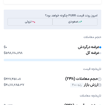
امروز روند قیمت PURR چگونه خواهد بود؟
صعودی
نزولی
حجم معاملات
عرضه درگردش
$0
عرضه کل
$598,170,898
تاریخچه قیمت
حجم معاملات (24h)
$427,451.08
ارزش بازار
رتبه 400
$40,111,285.37
تاریخچه معاملات