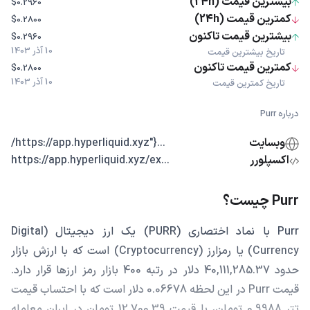
بیشترین قیمت (24h)
$0.2960
کمترین قیمت (24h)
$0.2800
بیشترین قیمت تاکنون
$0.2960
10 آذر 1403
تاریخ بیشترین قیمت
کمترین قیمت تاکنون
$0.2800
10 آذر 1403
تاریخ کمترین قیمت
درباره Purr
وبسایت
...{"https://app.hyperliquid.xyz/
اکسپلورر
...https://app.hyperliquid.xyz/ex
Purr چیست؟
Purr با نماد اختصاری (PURR) یک ارز دیجیتال (Digital
Currency) یا رمزارز (Cryptocurrency) است که با ارزش بازار
حدود 40,111,285.37 دلار در رتبه 400 بازار رمز ارزها قرار دارد.
قیمت Purr در این لحظه 0.06678 دلار است که با احتساب قیمت
تتر 0.9988 تومان، با قیمت 12,700.39 تومان در ایران معامله