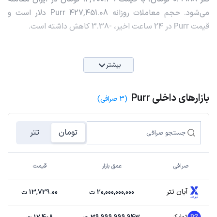
می‌شود. حجم معاملات روزانه Purr 427,451.08 دلار است و
قیمت Purr در 24 ساعت اخیر، -3.38 کاهش داشته است.
بیشتر
بازارهای داخلی Purr
(3 صرافی)
تومان
تتر
صرافی
عمق بازار
قیمت
آبان تتر
20,000,000,000 ت
13,729.00 ت