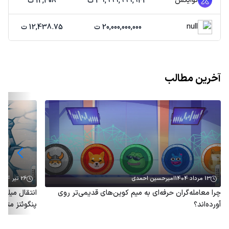
توایکس
39,999,999,943 ت
12,408 ت
null
20,000,000,000 ت
12,438.75 ت
آخرین مطالب
13 مرداد 1404
امیرحسین احمدی
26 تیر 1404
چرا معامله‌گران حرفه‌ای به میم کوین‌های قدیمی‌تر روی
آورده‌اند؟
پنگوئنز متو