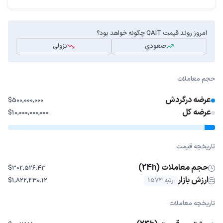
امروز روند قیمت QAIT چگونه خواهد بود؟
صعودی
نزولی
حجم معاملات
عرضه درگردش
$500,000,000
عرضه کل
$10,000,000,000
تاریخچه قیمت
حجم معاملات (24h)
$302,526.43
ارزش بازار
رتبه 1574
$1,822,430.12
تاریخچه معاملات