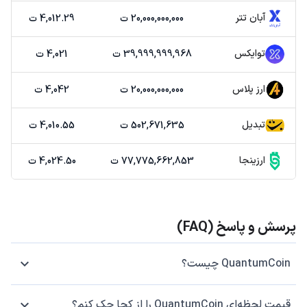
آبان تتر
20,000,000,000 ت
4,012.29 ت
توایکس
39,999,999,968 ت
4,021 ت
ارز پلاس
20,000,000,000 ت
4,042 ت
تبدیل
502,671,635 ت
4,010.55 ت
ارزینجا
77,775,662,853 ت
4,024.50 ت
پرسش و پاسخ (FAQ)
QuantumCoin چیست؟
قیمت لحظه‌ای QuantumCoin را از کجا چک کنم؟