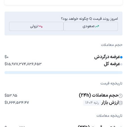
امروز روند قیمت Q چگونه خواهد بود؟
صعودی
نزولی
حجم معاملات
عرضه درگردش
$0
عرضه کل
$15,977,374,836,653
تاریخچه قیمت
حجم معاملات (24h)
$53.95
ارزش بازار
رتبه 1604
$1,664,534.47
تاریخچه معاملات