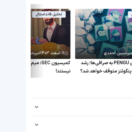
تحلیل فاندامنتال
میرحسین احمدی
11 اسفند 1403
امیرحسین احمدی
انتقال میلیاردی PENGU به صرافی‌ها؛ رشد
کمیسیون SEC: میم کوین‌ها اوراق ب
نگوئنز متوقف خواهد شد؟
نیستند!