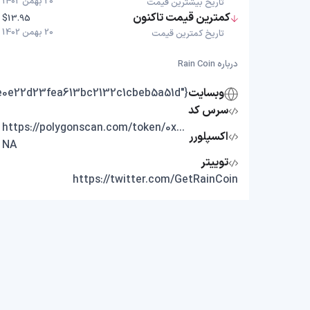
20 بهمن 1402
تاریخ بیشترین قیمت
کمترین قیمت تاکنون
$13.95
20 بهمن 1402
تاریخ کمترین قیمت
درباره Rain Coin
وبسایت
{"https://raincoin.xyz","https://coinmarketcap.com/dexscan/polygon/0xb152a8c94e0e22d23fea613bc2132c1cbeb5a51d/"}
سرس کد
https://polygonscan.com/token/0x8e677ca17065ed74675bc27bcabadb7eef10a292
اکسپلورر
NA
توییتر
https://twitter.com/GetRainCoin