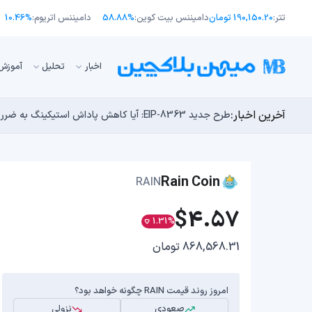
تتر:
190,150.20 تومان
دامیننس بیت کوین:
58.88%
دامیننس اتریوم:
10.46%
اﺧﺒﺎر
تحلیل
آموزش
آخرین اخبار:
طرح جدید EIP-8363: آیا کاهش پاداش استیکینگ به ضرر اتریوم تمام می‌شود؟
توسعه‌دهندگان بیت‌کوین ۸۵ باگ بحرانی را در یک وضعیت «فوق‌العاده بد» شناسایی کردند
مایکل ترپین: متاسفم، بیت‌کوین به سمت ۴۳,۵۰۰ دلار در حال سقوط است
اوج‌گیری طلا با تقاضای چین؛ چرا قیمت بیت کوین در ۶۴ هزار دلار درجا می‌زند؟
چرا هوش مصنوعی اکنون در کوتاه‌مدت تهدیدی فوری‌تر از 
Rain Coin
RAIN
$4.57
1.31%
868,568.31 تومان
امروز روند قیمت RAIN چگونه خواهد بود؟
صعودی
نزولی