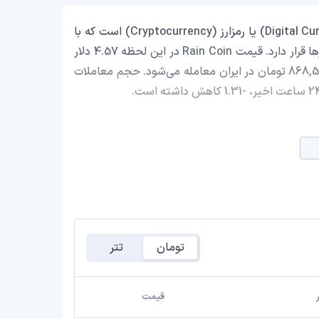
Rain Coin با نماد اختصاری (RAIN) یک ارز دیجیتال (Digital Currency) یا رمزارز (Cryptocurrency) است که با
ارزش بازار حدود 4,596,934.45 دلار در رتبه 1205 بازار رمز ارزها قرار دارد. قیمت Rain Coin در این لحظه 4.57 دلار
است که با احتساب قیمت تتر 0.9993 تومان، با قیمت 868,568.31 تومان در ایران معامله می‌شود. حجم معاملات
تومان
تتر
قیمت