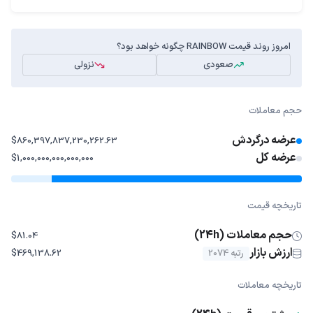
امروز روند قیمت RAINBOW چگونه خواهد بود؟
صعودی
نزولی
حجم معاملات
عرضه درگردش
$860,397,837,230,262.63
عرضه کل
$1,000,000,000,000,000
تاریخچه قیمت
حجم معاملات (24h)
$81.04
ارزش بازار
رتبه 2074
$469,138.62
تاریخچه معاملات