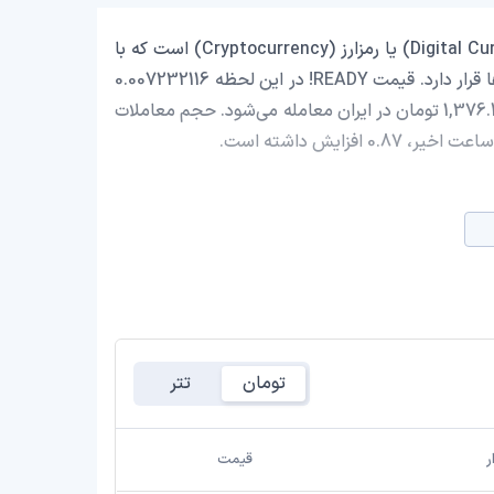
READY! با نماد اختصاری (READY) یک ارز دیجیتال (Digital Currency) یا رمزارز (Cryptocurrency) است که با
ارزش بازار حدود 7,546,791.79 دلار در رتبه 1028 بازار رمز ارزها قرار دارد. قیمت READY! در این لحظه 0.007232116
دلار است که با احتساب قیمت تتر 0.9994 تومان، با قیمت 1,376.45 تومان در ایران معامله می‌شود. حجم معاملات
تومان
تتر
ر
قیمت