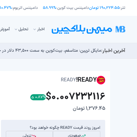
تتر:
190,324.55 تومان
دامیننس بیت کوین:
58.99%
دامیننس اتریوم:
10.47%
اﺧﺒﺎر
تحلیل
آموزش
آخرین اخبار:
انتقال ۶۶ میلیون دلاری بیت کوین توسط مایکرواستراتژی؛ آیا فشار فروش جدیدی در راه است؟
توسعه‌دهندگان بیت‌کوین ۸۵ باگ بحرانی را در یک وضعیت «فوق‌العاده بد» شناسایی کردند
مایکل ترپین: متاسفم، بیت‌کوین به سمت ۴۳,۵۰۰ دلار در حال سقوط است
اوج‌گیری طلا با تقاضای چین؛ چرا قیمت بیت کوین در ۶۴ هزار دلار درجا می‌زند؟
بدترین نمودار برای گاوهای بیت کوین؛ آیا دوران رالی‌های
READY!
READY
$0.007232116
0.87%
1,376.45 تومان
امروز روند قیمت READY چگونه خواهد بود؟
صعودی
نزولی