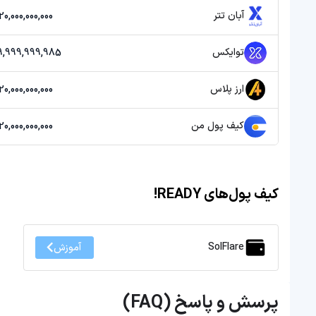
آبان تتر
20,000,000,000 تومان
توایکس
39,999,999,985 توم
ارز پلاس
20,000,000,000 تومان
کیف پول من
20,000,000,000 تومان
کیف پول‌های READY!
SolFlare
آموزش
پرسش و پاسخ (FAQ)