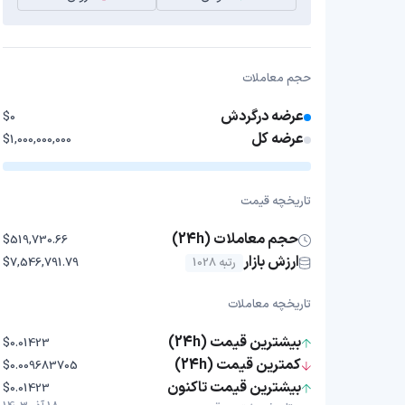
حجم معاملات
عرضه درگردش
$0
عرضه کل
$1,000,000,000
تاریخچه قیمت
حجم معاملات (24h)
$519,730.66
ارزش بازار
رتبه 1028
$7,546,791.79
تاریخچه معاملات
بیشترین قیمت (24h)
$0.01423
کمترین قیمت (24h)
$0.009683705
بیشترین قیمت تاکنون
$0.01423