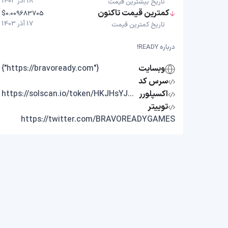
18 آذر 1403
تاریخ بیشترین قیمت
کمترین قیمت تاکنون
$0.009683705
17 آذر 1403
تاریخ کمترین قیمت
درباره READY!
وبسایت
{"https://bravoready.com"}
سرس کد
اکسپلورر
https://solscan.io/token/HKJHsYJHMVK5VRyHHk5GhvzY9tBAAtPvDkZfDH6RLDTd
توییتر
https://twitter.com/BRAVOREADYGAMES