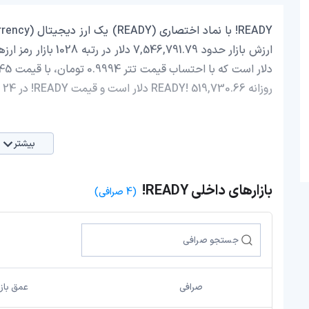
روزانه READY! 519,730.66 دلار است و قیمت READY! در 24 ساعت اخیر، 0.87 افزایش داشته است.
بیشتر
بازارهای داخلی READY!
(4 صرافی)
صرافی
عمق بازا