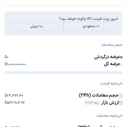
امروز روند قیمت RC چگونه خواهد بود؟
صعودی
نزولی
حجم معاملات
عرضه درگردش
$0
عرضه کل
$1,000,000,000
تاریخچه قیمت
حجم معاملات (24h)
$23,672.40
ارزش بازار
رتبه 2114
$562,904.92
تاریخچه معاملات