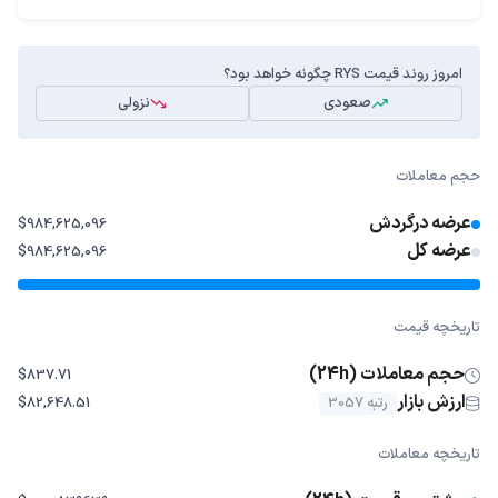
امروز روند قیمت RYS چگونه خواهد بود؟
صعودی
نزولی
حجم معاملات
عرضه درگردش
$984,625,096
عرضه کل
$984,625,096
تاریخچه قیمت
حجم معاملات (24h)
$837.71
ارزش بازار
رتبه 3057
$82,648.51
تاریخچه معاملات