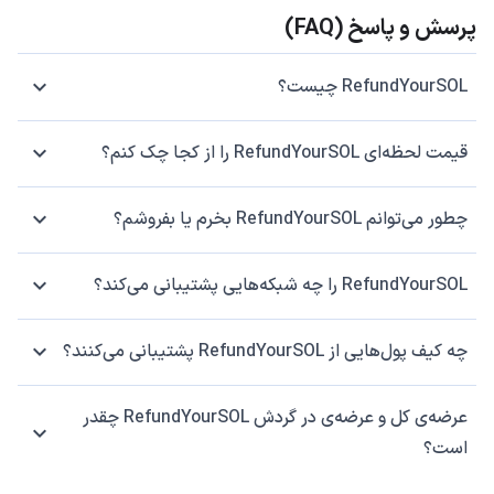
پرسش و پاسخ (FAQ)
RefundYourSOL چیست؟
قیمت لحظه‌ای RefundYourSOL را از کجا چک کنم؟
چطور می‌توانم RefundYourSOL بخرم یا بفروشم؟
RefundYourSOL را چه شبکه‌هایی پشتیبانی می‌کند؟
چه کیف پول‌هایی از RefundYourSOL پشتیبانی می‌کنند؟
عرضه‌ی کل و عرضه‌ی در گردش RefundYourSOL چقدر
است؟