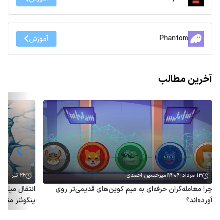
Phantom
آموزش
آخرین مطالب
13 مرداد 1404
امیرحسین احمدی
26 تیر 1404
چرا معامله‌گران حرفه‌ای به میم کوین‌های قدیمی‌تر روی
آورده‌اند؟
پنگوئنز متو