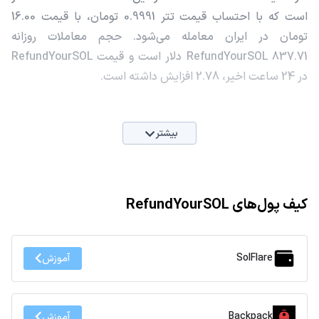
است که با احتساب قیمت تتر 0.9991 تومان، با قیمت 16.00
تومان در ایران معامله می‌شود. حجم معاملات روزانه
RefundYourSOL 837.71 دلار است و قیمت RefundYourSOL
در 24 ساعت اخیر، 2.78 افزایش داشته است.
بیشتر
کیف پول‌های RefundYourSOL
SolFlare
آموزش
Backpack
آموزش