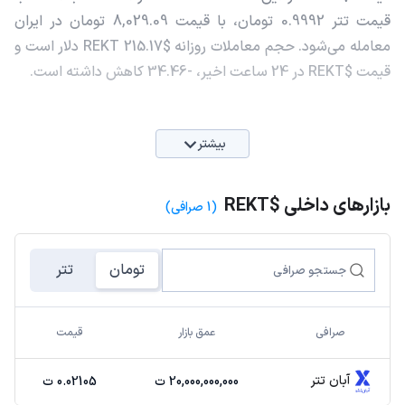
قیمت تتر 0.9992 تومان، با قیمت 8,029.09 تومان در ایران
معامله می‌شود. حجم معاملات روزانه $REKT 215.17 دلار است و
قیمت $REKT در 24 ساعت اخیر، -34.46 کاهش داشته است.
بیشتر
بازارهای داخلی $REKT
(1 صرافی)
تومان
تتر
صرافی
عمق بازار
قیمت
آبان تتر
20,000,000,000 ت
0.02105 ت