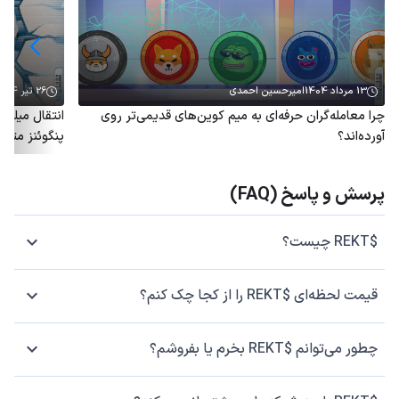
13 مرداد 1404
امیرحسین احمدی
26 تیر 1404
چرا معامله‌گران حرفه‌ای به میم کوین‌های قدیمی‌تر روی
آورده‌اند؟
پنگوئنز متو
پرسش و پاسخ (FAQ)
$REKT چیست؟
قیمت لحظه‌ای $REKT را از کجا چک کنم؟
چطور می‌توانم $REKT بخرم یا بفروشم؟