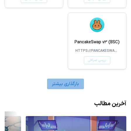
PancakeSwap v3 (BSC)
HTTPS://PANCAKESWAP.FINANCE
بررسی صرافی
بارگذاری بیشتر
آخرین مطالب