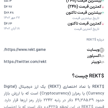
بیشترین قیمت (24h)
$5.14
کمترین قیمت (24h)
$4.97
بیشترین قیمت تاکنون
$26.48
27 مهر 1402
تاریخ بیشترین قیمت
کمترین قیمت تاکنون
$4.24
18 آبان 1402
تاریخ کمترین قیمت
درباره $REKT
وبسایت
https://www.rekt.game/
اکسپلورر
توییتر
https://twitter.com/rekt
$REKT چیست؟
$REKT با نماد اختصاری (REKT) یک ارز دیجیتال (Digital
Currency) یا رمزارز (Cryptocurrency) است که با ارزش بازار
حدود 49,385.39 دلار در رتبه 2242 بازار رمز ارزها قرار دارد.
قیمت $REKT در این لحظه 0.04225 دلار است که با احتساب