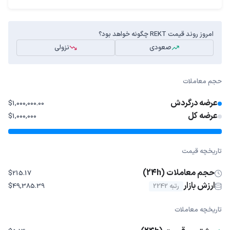
امروز روند قیمت REKT چگونه خواهد بود؟
صعودی
نزولی
حجم معاملات
عرضه درگردش
$1,000,000.00
عرضه کل
$1,000,000
تاریخچه قیمت
حجم معاملات (24h)
$215.17
ارزش بازار
رتبه 2242
$49,385.39
تاریخچه معاملات