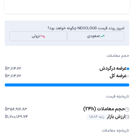
امروز روند قیمت NEOCLOUD چگونه خواهد بود؟
صعودی
نزولی
حجم معاملات
عرضه درگردش
$3,114.62
عرضه کل
$3,114.62
تاریخچه قیمت
حجم معاملات (24h)
$356,916.83
ارزش بازار
رتبه 1586
$1,700,169.74
تاریخچه معاملات