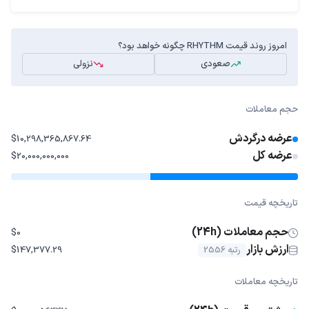
امروز روند قیمت RHYTHM چگونه خواهد بود؟
صعودی
نزولی
حجم معاملات
عرضه درگردش
$10,298,365,867.64
عرضه کل
$20,000,000,000
تاریخچه قیمت
حجم معاملات (24h)
$0
ارزش بازار
رتبه 2556
$147,377.29
تاریخچه معاملات