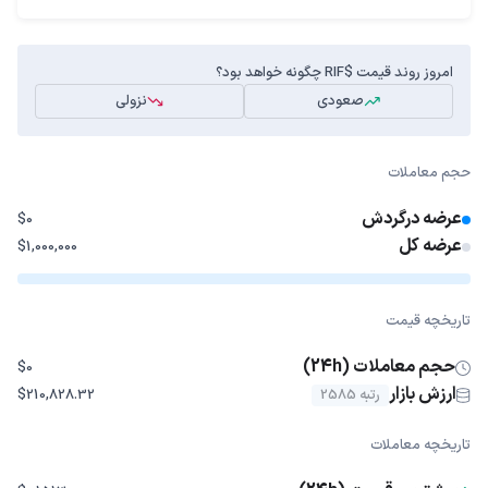
امروز روند قیمت $RIF چگونه خواهد بود؟
صعودی
نزولی
حجم معاملات
عرضه درگردش
$0
عرضه کل
$1,000,000
تاریخچه قیمت
حجم معاملات (24h)
$0
ارزش بازار
رتبه 2585
$210,828.32
تاریخچه معاملات