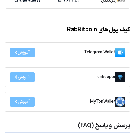
رمزینکس
7,631.52 ت
0.000750000 ت
کیف پول‌های RabBitcoin
Telegram Wallet
آموزش
Tonkeeper
آموزش
MyTonWallet
آموزش
پرسش و پاسخ (FAQ)