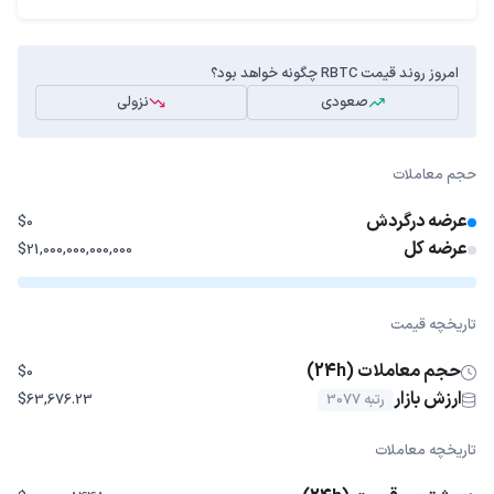
امروز روند قیمت RBTC چگونه خواهد بود؟
صعودی
نزولی
حجم معاملات
عرضه درگردش
$0
عرضه کل
$21,000,000,000,000
تاریخچه قیمت
حجم معاملات (24h)
$0
ارزش بازار
رتبه 3077
$63,676.23
تاریخچه معاملات