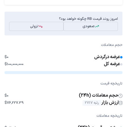
امروز روند قیمت RB چگونه خواهد بود؟
صعودی
نزولی
حجم معاملات
عرضه درگردش
$0
عرضه کل
$100,000,000
تاریخچه قیمت
حجم معاملات (24h)
$0
ارزش بازار
رتبه 2717
$76,227.39
تاریخچه معاملات