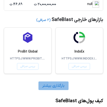
null
20,000,000,000 ت
46.89 ت
بازارهای خارجی SafeBlast
(2 صرافی)
ProBit Global
IndoEx
HTTPS://WWW.PROBIT.COM/EN-US/
HTTPS://WWW.INDOEX.IO/
بررسی صرافی
بررسی صرافی
بارگذاری بیشتر
کیف پول‌های SafeBlast