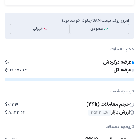
امروز روند قیمت SAN چگونه خواهد بود؟
صعودی
نزولی
حجم معاملات
عرضه درگردش
$0
عرضه کل
$941,977,129
تاریخچه قیمت
حجم معاملات (24h)
$0.1319
ارزش بازار
رتبه 3543
$17,133.44
تاریخچه معاملات