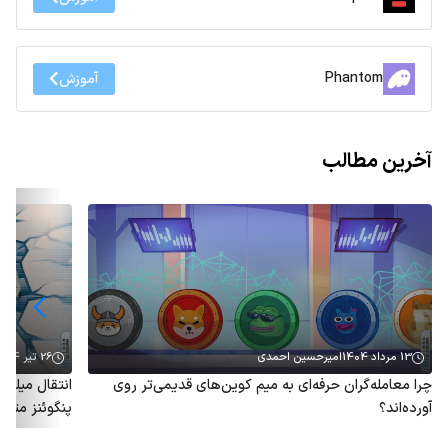
Phantom
آموزش
آخرین مطالب
13 مرداد 1404
امیرحسین احمدی
26 تیر 1404
چرا معامله‌گران حرفه‌ای به میم کوین‌های قدیمی‌تر روی
آورده‌اند؟
پنگوئنز متو