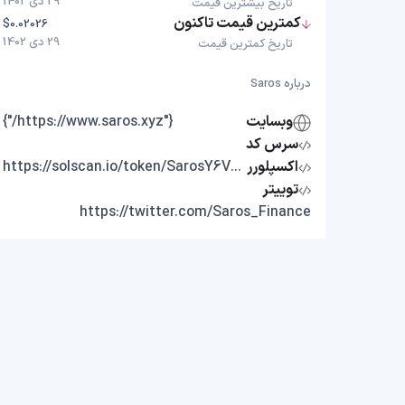
29 دی 1402
تاریخ بیشترین قیمت
کمترین قیمت تاکنون
$0.02026
29 دی 1402
تاریخ کمترین قیمت
درباره Saros
وبسایت
{"https://www.saros.xyz/"}
سرس کد
اکسپلورر
https://solscan.io/token/SarosY6Vscao718M4A778z4CGtvcwcGef5M9MEH1LGL
توییتر
https://twitter.com/Saros_Finance