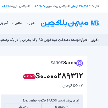
تتر:
190,353.20 تومان
دامیننس بیت کوین:
58.90%
دامیننس اتریوم:
10.47%
اﺧﺒﺎر
تحلیل
آموزش
آخرین اخبار:
انتقال ۶۶ میلیون دلاری بیت کوین توسط مایکرواستراتژی؛ آیا فشار فروش جدیدی در راه است؟
توسعه‌دهندگان بیت‌کوین ۸۵ باگ بحرانی را در یک وضعیت «فوق‌العاده بد» شناسایی کردند
اوج‌گیری طلا با تقاضای چین؛ چرا قیمت بیت کوین در ۶۴ هزار دلار درجا می‌زند؟
یک نقشه راه کوانتومی، بیت‌کوین را بسیار بالاتر خواهد برد
بدترین نمودار برای گاوهای بیت کوین؛ آیا دوران رالی‌های
Saros
SAROS
$0.000289312
2.65%
55.07 تومان
امروز روند قیمت SAROS چگونه خواهد بود؟
صعودی
نزولی