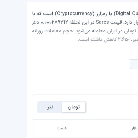
Saros با نماد اختصاری (SAROS) یک ارز دیجیتال (Digital Currency) یا رمزارز (Cryptocurrency) است که با
ارزش بازار حدود 1,101,281.13 دلار در رتبه 1817 بازار رمز ارزها قرار دارد. قیمت Saros در این لحظه 0.000289312 دلار
است که با احتساب قیمت تتر 0.9990 تومان، با قیمت 55.07 تومان در ایران معامله می‌شود. حجم معاملات روزانه
تومان
تتر
زار
قیمت