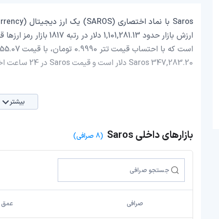
Saros 347,283.20 دلار است و قیمت Saros در 24 ساعت اخیر، -2.65 کاهش داشته است.
بیشتر
بازارهای داخلی Saros
(8 صرافی)
صرافی
عمق با