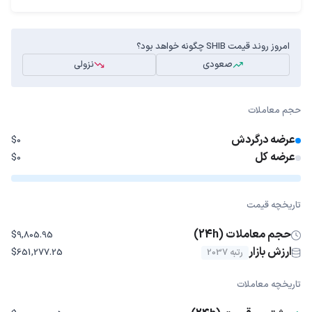
امروز روند قیمت SHIB چگونه خواهد بود؟
صعودی
نزولی
حجم معاملات
عرضه درگردش
$0
عرضه کل
$0
تاریخچه قیمت
حجم معاملات (24h)
$9,805.95
ارزش بازار
رتبه 2037
$651,277.25
تاریخچه معاملات