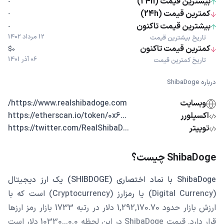
بیشترین قیمت (24h)
-
کمترین قیمت (24h)
-
بیشترین قیمت تاکنون
-
12 مرداد 1402
تاریخ بیشترین قیمت
کمترین قیمت تاکنون
$0
06 آذر 1401
تاریخ کمترین قیمت
درباره ShibaDoge
وبسایت
https://www.realshibadoge.com/
اکسپلورر
...https://etherscan.io/token/0x6
توییتر
...https://twitter.com/RealShibaD
ShibaDoge چیست؟
ShibaDoge با نماد اختصاری (SHIBDOGE) یک ارز دیجیتال
(Digital Currency) یا رمزارز (Cryptocurrency) است که با
ارزش بازار حدود 1,292,170.70 دلار در رتبه 1733 بازار رمز ارزها
قرار دارد. قیمت ShibaDoge در این لحظه 0.0...10330 دلار است