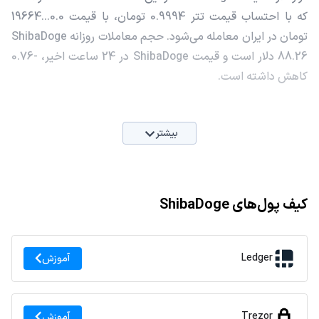
که با احتساب قیمت تتر 0.9994 تومان، با قیمت 0.0...19664
تومان در ایران معامله می‌شود. حجم معاملات روزانه ShibaDoge
88.26 دلار است و قیمت ShibaDoge در 24 ساعت اخیر، -0.76
کاهش داشته است.
بیشتر
کیف پول‌های ShibaDoge
Ledger
آموزش
Trezor
آموزش