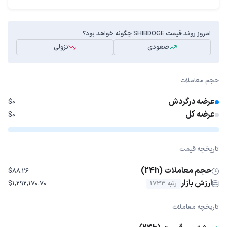
امروز روند قیمت SHIBDOGE چگونه خواهد بود؟
صعودی
نزولی
حجم معاملات
عرضه درگردش
$0
عرضه کل
$0
تاریخچه قیمت
حجم معاملات (24h)
$88.26
ارزش بازار
رتبه 1733
$1,292,170.70
تاریخچه معاملات